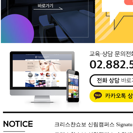
크리스챤쇼보 신림캠퍼스 Signat