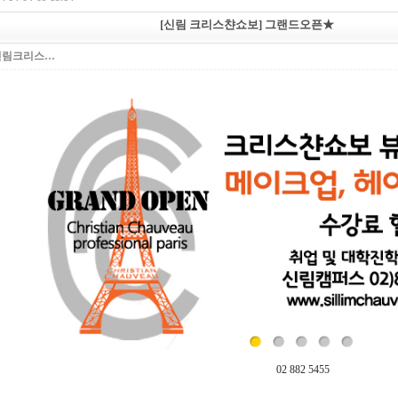
[신림 크리스챤쇼보] 그랜드오픈★
신림크리스…
02 882 5455