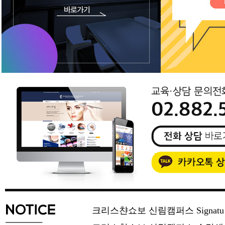
크리스챤쇼보 신림캠퍼스 Signat