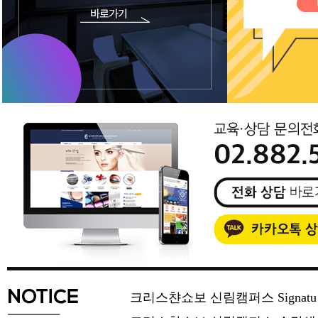
크리스챤쇼보 신림캠퍼스 Signat