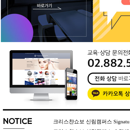
크리스챤쇼보 신림캠퍼스 Signat