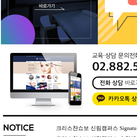
크리스챤쇼보 신림캠퍼스 Signat