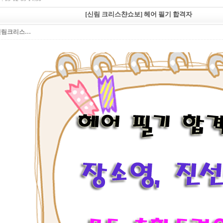
[신림 크리스챤쇼보] 헤어 필기 합격자
신림크리스…